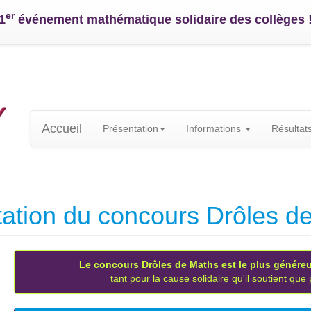
er
1
événement mathématique solidaire des collèges 
Accueil
Présentation
Informations
Résultat
ation du concours Drôles d
Le concours Drôles de Maths est le plus génére
tant pour la cause solidaire qu'il soutient que