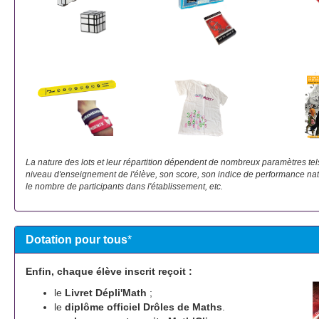
La nature des lots et leur répartition dépendent de nombreux paramètres tels 
niveau d'enseignement de l'élève, son score, son indice de performance nati
le nombre de participants dans l'établissement, etc.
Dotation pour tous
*
Enfin, chaque élève inscrit reçoit :
le
Livret Dépli'Math
;
le
diplôme officiel Drôles de Maths
.