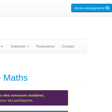
!
Accès enseignants
s
Solidarité
Partenaires
Contact
e Maths
ux des concours scolaires,
 pour ses participants.