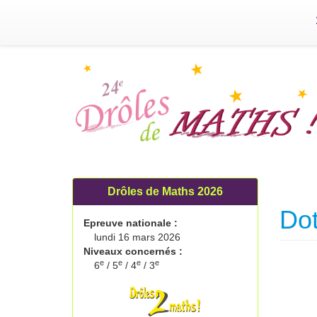
Drôles de Maths 2026
Dot
Epreuve nationale :
lundi 16 mars 2026
Niveaux concernés :
e
e
e
e
6
/ 5
/ 4
/ 3